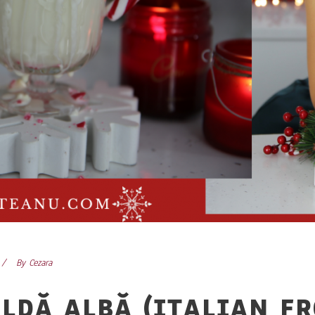
By
Cezara
LDĂ ALBĂ (ITALIAN F