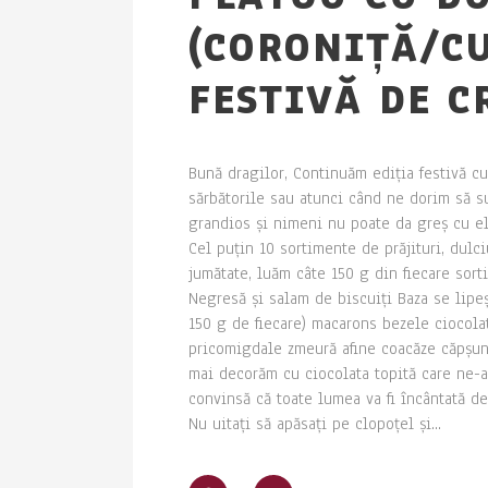
(CORONIȚĂ/C
FESTIVĂ DE C
Bună dragilor, Continuăm ediția festivă cu
sărbătorile sau atunci când ne dorim să s
grandios și nimeni nu poate da greș cu el. 
Cel puțin 10 sortimente de prăjituri, dulci
jumătate, luăm câte 150 g din fiecare sort
Negresă și salam de biscuiți Baza se lipeș
150 g de fiecare) macarons bezele ciocol
pricomigdale zmeură afine coacăze căpșuni 
mai decorăm cu ciocolata topită care ne-a 
convinsă că toate lumea va fi încântată de
Nu uitați să apăsați pe clopoțel și...