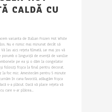
TĂ CALDĂ CU
acem varianta de Italian Frozen Hot White
ulos. Nu e nimic mai minunat decât să
Vă las aici rețeta filmată, iar mai jos vă
e porumb o linguriță de esență de vanilie
bombonele pe ea și o dăm la congelator
 folosiți frișca la final pentru decorat.
z la foc mic. Amestecăm pentru 5 minute
 turnăm în cana favorită, adăugăm frișca
acă v-a plăcut. Dacă vă place rețeta vă
u care v-ar plăcea...