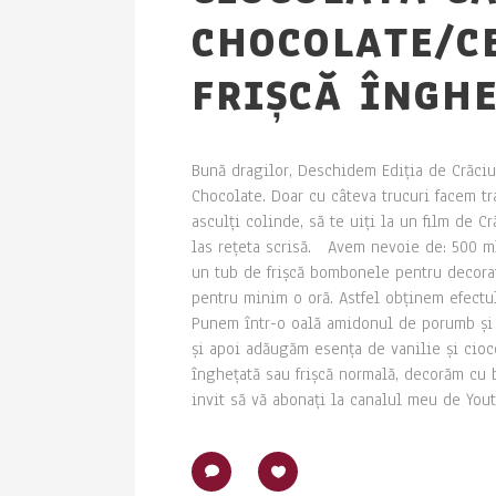
CHOCOLATE/C
FRIȘCĂ ÎNGH
Bună dragilor, Deschidem Ediția de Crăciu
Chocolate. Doar cu câteva trucuri facem t
asculți colinde, să te uiți la un film de Cr
las rețeta scrisă. Avem nevoie de: 500 ml
un tub de frișcă bombonele pentru decora
pentru minim o oră. Astfel obținem efectul 
Punem într-o oală amidonul de porumb și 
și apoi adăugăm esența de vanilie și cioco
înghețată sau frișcă normală, decorăm cu b
invit să vă abonați la canalul meu de Yout