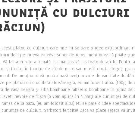
UNUNIȚĂ CU DULCIURI
RĂCIUN)
 acest platou cu dulciuri care mie mi se pare o idee extraordinara nu
urprindem pe cineva cu ceva super delicios. menționez că poate ține 
Vă las aici rețeta filmată, iar mai jos vă las toate detaliile. Pentru 
uri și fructe, în funcție de cât de mare sau mic îl doriți alegeți gram
iment. De menționat că pentru bază aveți nevoie de cantitate dublă de 
te pe platou cu ciocolată alde/neagră, eu am folosit albă. (100g de 
ată de casă neagră și albă bomboane raffaello bomboane în formă de
aveți nevoie de frișcă (o vom aplica în 4 părți ale cununiței de dul
rămas de la bază. (eu am folosit albă) Mi se pare o idee spectaculoas
 cununița de dulciuri. Sărbători fericite! Dacă vă place rețeta vă inv