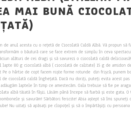
EA MAI BUNĂ CIOCOLA
EȚATĂ)
n de anul acesta cu o rețetă de Ciocolată Caldă Albă. Vă propun să f
ransformăm o băutură care se face extrem de simplu în ceva spectac
ăciun alături de cei dragi și să savurezi o ciocolată caldă delicioasă! 
 lapte 80 g ciocolată albă ( ciocolată de calitate) 15 g de amidon d
t Pe o hârtie de copt facem niște forme rotunde din frișcă, punem 
de ciocolată caldă înghețată. Dacă nu doriți, puteți evita acest pas și
adăugăm laptele în timp ce amestecăm. Oala trebuie să fie pe araga
lata albă tăiată în fâșii. Lăsăm până începe să fiarbă și este gata. O
ombonele și savurăm! Sărbători fericite! Abia aștept să îmi spuneți d
ube! Nu uitați să apăsați pe clopoțel și să o împărtășiți cu persoana c