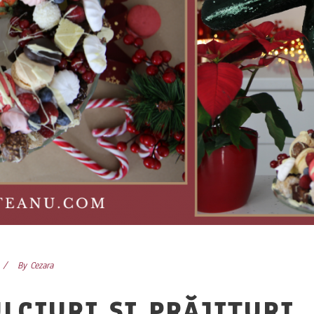
By
Cezara
LCIURI ȘI PRĂJITURI