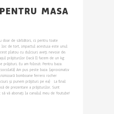
 PENTRU MASA
 doar de sărbători, ci pentru toate
loc de tort, impactul acestuia este unul
acest platou cu dulciuri aveți nevoie de:
ajul prăjiturilor Dacă îl facem de un kg
prăjituri. Eu am folosit: Pentru baza:
ciocolată) Am pus peste baza: (aproximativ
 inimioară bomboane ferrero rocher
ciuri și punem prăjituri pe ea) La final
ă de prezentare a prăjiturilor. Sunt
it să vă abonați la canalul meu de Youtube!