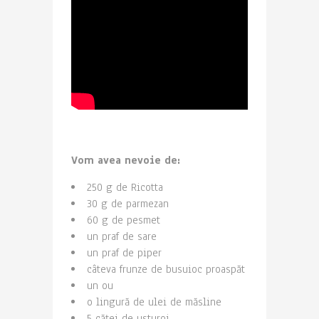
Vom avea nevoie de:
250 g de Ricotta
30 g de parmezan
60 g de pesmet
un praf de sare
un praf de piper
câteva frunze de busuioc proaspăt
un ou
o lingură de ulei de măsline
5 căței de usturoi