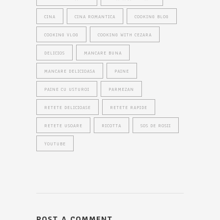
CINA
CINA ROMANTICA
COOKING BLOG
COOKING VLOG
COOKING WITH CEZARA
DELICIOS
MANCARE BUNA
MANCARE DELICIOASA
PAINE
PAINE CU USTUROI
PARMEZAN
RETETE DELICIOASE
RETETE RAPIDE
RETETE USOARE
RICOTTA
SOS DE ROSII
YOUTUBE
POST A COMMENT