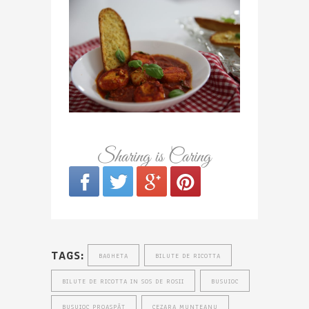
Sharing is Caring
TAGS:
BAGHETA
BILUTE DE RICOTTA
BILUTE DE RICOTTA IN SOS DE ROSII
BUSUIOC
BUSUIOC PROASPĂT
CEZARA MUNTEANU