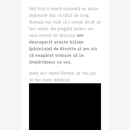
Iată încă o rețetă minunată ne aduce
împreună! Știu că titlul de lung,
durează mai mult să-l citești decât să
faci rețeta. Am pregătit pentru voi
ceva extrem de delicios!
Am
descoperit aceste biluțe
(pârjoluțe) de Ricotta și am zis
că neapărat trebuie să le
împărtășesc cu voi.
Aveți aici rețeta filmată, iar mai jos
vă dau toate detaliile.