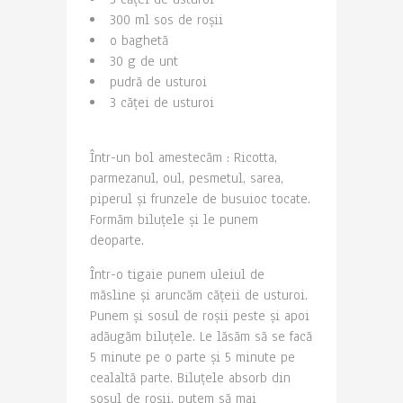
300 ml sos de roșii
o baghetă
30 g de unt
pudră de usturoi
3 căței de usturoi
Într-un bol amestecăm : Ricotta,
parmezanul, oul, pesmetul, sarea,
piperul și frunzele de busuioc tocate.
Formăm biluțele și le punem
deoparte.
Într-o tigaie punem uleiul de
măsline și aruncăm cățeii de usturoi.
Punem și sosul de roșii peste și apoi
adăugăm biluțele. Le lăsăm să se facă
5 minute pe o parte și 5 minute pe
cealaltă parte. Biluțele absorb din
sosul de roșii, putem să mai