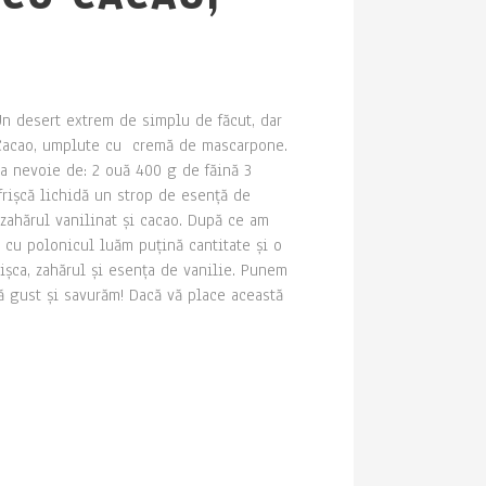
Un desert extrem de simplu de făcut, dar
u Cacao, umplute cu cremă de mascarpone.
ea nevoie de: 2 ouă 400 g de făină 3
rișcă lichidă un strop de esență de
zahărul vanilinat și cacao. După ce am
 cu polonicul luăm puțină cantitate și o
șca, zahărul și esența de vanilie. Punem
ă gust și savurăm! Dacă vă place această