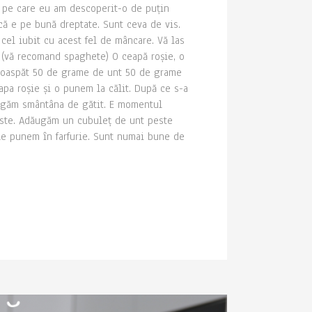
e pe care eu am descoperit-o de puțin
 că e pe bună dreptate. Sunt ceva de vis.
cel iubit cu acest fel de mâncare. Vă las
e (vă recomand spaghete) O ceapă roșie, o
proaspăt 50 de grame de unt 50 de grame
a roșie și o punem la călit. După ce s-a
dăugăm smântâna de gătit. E momentul
peste. Adăugăm un cubuleț de unt peste
le punem în farfurie. Sunt numai bune de