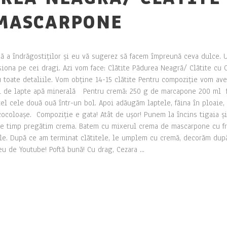
MASCARPONE
nă a îndrăgostiților și eu vă sugerez să facem împreună ceva dulce. 
esiona pe cei dragi. Azi vom face: Clătite Pădurea Neagră/ Clătite c
dau toate detaliile. Vom obține 14-15 clătite Pentru compoziție vom av
ml de lapte apă minerală Pentru cremă: 250 g de marcapone 200 ml f
el cele două ouă într-un bol. Apoi adăugăm laptele, făina în ploaie, 
coloașe. Compoziție e gata! Atât de ușor! Punem la încins tigaia și
tre timp pregătim crema. Batem cu mixerul crema de mascarpone cu fri
ele. După ce am terminat clătitele, le umplem cu cremă, decorăm dup
eu de Youtube! Poftă bună! Cu drag, Cezara ...