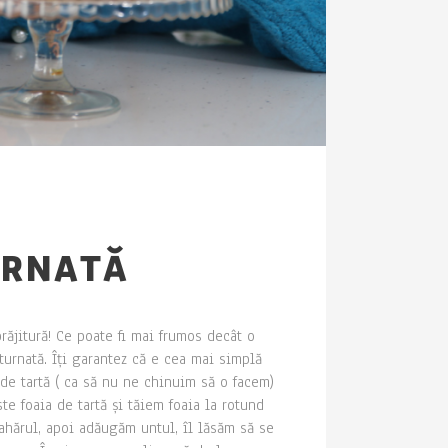
URNATĂ
răjitură! Ce poate fi mai frumos decât o
turnată. Îți garantez că e cea mai simplă
 de tartă ( ca să nu ne chinuim să o facem)
 foaia de tartă și tăiem foaia la rotund
zahărul, apoi adăugăm untul, îl lăsăm să se