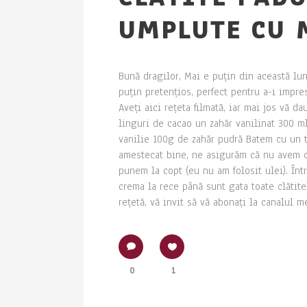
UMPLUTE CU 
Bună dragilor, Mai e puțin din această lu
puțin pretențios, perfect pentru a-i impr
Aveți aici rețeta filmată, iar mai jos vă 
linguri de cacao un zahăr vanilinat 300 
vanilie 100g de zahăr pudră Batem cu un t
amestecat bine, ne asigurăm că nu avem co
punem la copt (eu nu am folosit ulei). În
crema la rece până sunt gata toate clătit
rețetă, vă invit să vă abonați la canalul m
0
1