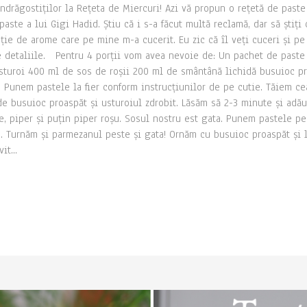
ndrăgostiților la Rețeta de Miercuri! Azi vă propun o rețetă de past
aste a lui Gigi Hadid. Știu că i s-a făcut multă reclamă, dar să știți
ie de arome care pe mine m-a cucerit. Eu zic că îl veți cuceri și pe 
ate detaliile. Pentru 4 porții vom avea nevoie de: Un pachet de past
usturoi 400 ml de sos de roșii 200 ml de smântână lichidă busuioc 
nem pastele la fier conform instrucțiunilor de pe cutie. Tăiem ceap
 de busuioc proaspăt și usturoiul zdrobit. Lăsăm să 2-3 minute și a
, piper și puțin piper roșu. Sosul nostru est gata. Punem pastele 
e. Turnăm și parmezanul peste și gata! Ornăm cu busuioc proaspăt și 
it...