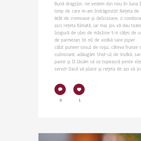
Bună dragilor, ne vedem din nou în luna î
timp de care m-am îndrăgostit! Rețeta de p
Atât de cremoase și delicioase, o combinaț
aici rețeta filmată, iar mai jos vă dau to
lingură de ulei de măsline 5-6 căței de 
de parmezan 30 ml de vodkă sare piper Pu
călit punem sosul de roșii, câteva frunze
culminant, adăugăm Shot-ul de Vodkă, sare
paste și îl lăsăm să se topească peste el
servit! Dacă vă place și rețeta de azi vă inv
0
1