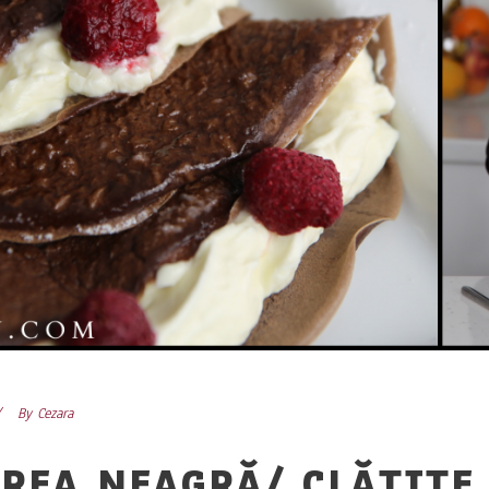
By
Cezara
REA NEAGRĂ/ CLĂTITE 