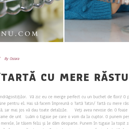
By
Cezara
/TARTĂ CU MERE RĂST
drăgostiților. Vă zic eu ce merge perfect cu un buchet de flori! O p
tine pentru el. Hai să facem împreună o Tartă Tatin/ Tartă cu mere răs
ată, iar mai jos vă dau toate detaliile. Veți avea nevoie de: O foaie
ame de unt Luăm o tigaie pe care o vom da la cuptor. O punem peste
merele, le tăiem felii și le dăm deoparte. Punem în tigaie la topit 