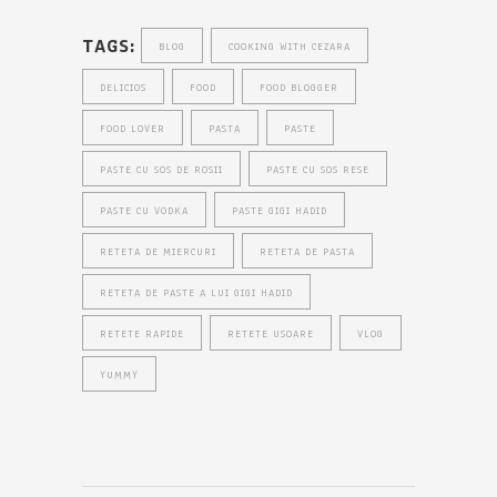
TAGS:
BLOG
COOKING WITH CEZARA
DELICIOS
FOOD
FOOD BLOGGER
FOOD LOVER
PASTA
PASTE
PASTE CU SOS DE ROSII
PASTE CU SOS RESE
PASTE CU VODKA
PASTE GIGI HADID
RETETA DE MIERCURI
RETETA DE PASTA
RETETA DE PASTE A LUI GIGI HADID
RETETE RAPIDE
RETETE USOARE
VLOG
YUMMY