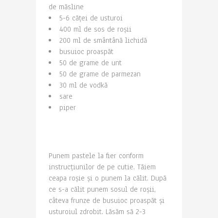
de măsline
5-6 căței de usturoi
400 ml de sos de roșii
200 ml de smântână lichidă
busuioc proaspăt
50 de grame de unt
50 de grame de parmezan
30 ml de vodkă
sare
piper
Punem pastele la fier conform
instrucțiunilor de pe cutie. Tăiem
ceapa roșie și o punem la călit. După
ce s-a călit punem sosul de roșii,
câteva frunze de busuioc proaspăt și
usturoiul zdrobit. Lăsăm să 2-3