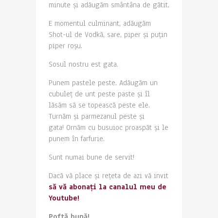
minute și adăugăm smântâna de gătit.
E momentul culminant, adăugăm
Shot-ul de Vodkă, sare, piper și puțin
piper roșu.
Sosul nostru est gata.
Punem pastele peste. Adăugăm un
cubuleț de unt peste paste și îl
lăsăm să se topească peste ele.
Turnăm și parmezanul peste și
gata! Ornăm cu busuioc proaspăt și le
punem în farfurie.
Sunt numai bune de servit!
Dacă vă place și rețeta de azi vă invit
să vă abonați la canalul meu de
Youtube!
Poftă bună!