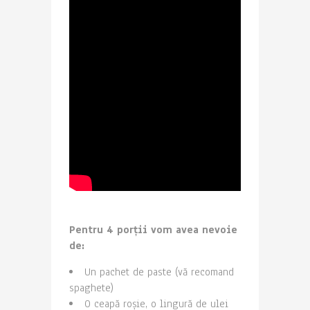
Pentru 4 porții vom avea nevoie
de:
Un pachet de paste (vă recomand
spaghete)
O ceapă roșie, o lingură de ulei