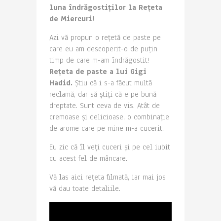
luna îndrăgostiților la Rețeta
de Miercuri!
Azi vă propun o rețetă de paste pe
care eu am descoperit-o de puțin
timp de care m-am îndrăgostit!
Rețeta de paste a lui Gigi
Hadid.
Știu că i s-a făcut multă
reclamă, dar să știți că e pe bună
dreptate. Sunt ceva de vis. Atât de
cremoase și delicioase, o combinație
de arome care pe mine m-a cucerit.
Eu zic că îl veți cuceri și pe cel iubit
cu acest fel de mâncare.
Vă las aici rețeta filmată, iar mai jos
vă dau toate detaliile.