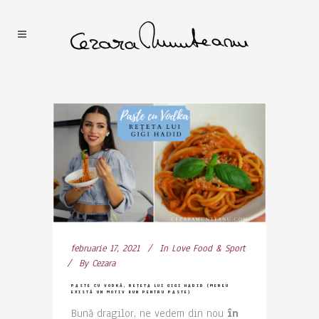
februarie 17, 2021
In
Love Food & Sport
By
Cezara
PASTE CU VODKĂ, REȚETA LUI GIGI HADID (MEREU
EXISTĂ UN MOTIV BUN PENTRU PASTE)
Bună dragilor, ne vedem din nou
în