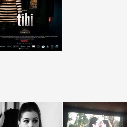
Cupidon
DR. TIMMY