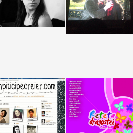
Agorophobia
ta dragostei de Sabina Balan
Spalatoria