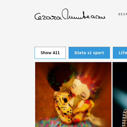
DES
Show All
Dieta si sport
Lif
ARASEȘTI
(English) Tibi
(