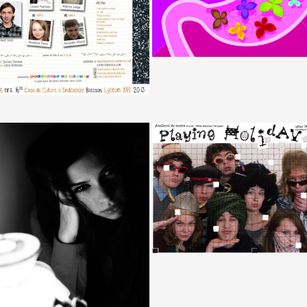
(English) Mic Tratat despre ze
JOCUL DE-A VACANŢA
Treapta a noua