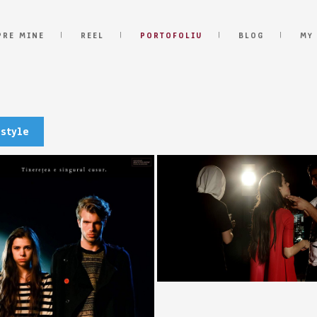
PRE MINE
REEL
PORTOFOLIU
BLOG
MY
estyle
English) Enjoy the silence
(English) Waiting for san
Capsuni