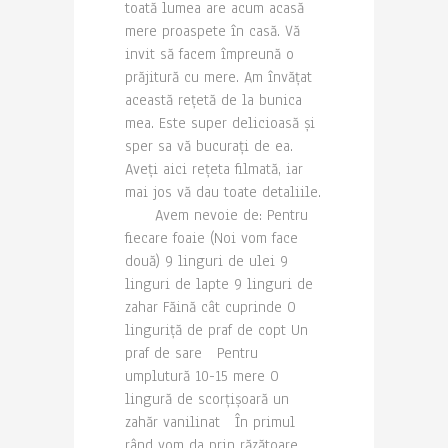
toată lumea are acum acasă
mere proaspete în casă. Vă
invit să facem împreună o
prăjitură cu mere. Am învățat
această rețetă de la bunica
mea. Este super delicioasă și
sper sa vă bucurați de ea.
Aveți aici rețeta filmată, iar
mai jos vă dau toate detaliile.
Avem nevoie de: Pentru
fiecare foaie (Noi vom face
două) 9 linguri de ulei 9
linguri de lapte 9 linguri de
zahar Făină cât cuprinde O
linguriță de praf de copt Un
praf de sare Pentru
umplutură 10-15 mere O
lingură de scorțișoară un
zahăr vanilinat În primul
rând vom da prin răzătoare