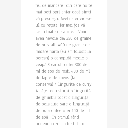
fel de mâncare din care nu te
mai poți opri chiar dacă simți
că plesnești. Aveți aici video-
ul cu rețeta, iar mai jos vă
scriu toate detaliile. Vom
avea nevoie de: 250 de grame
de orez alb 400 de grame de
mazăre fiartă (eu am folosit la
borcan) o conopidă medie o
ceapă 3 cartofi dulci 300 de
ml de sos de roșii 400 de ml
de lapte de cocos (la
conservă) 4 lingurițe de curry
4 căței de usturoi o linguriță
de ghimbir tocat o linguriță
de boia iute sare o linguriță
de boia dulce ulei 100 de ml
de apă În primul rând
punem orezul la fiert. La o