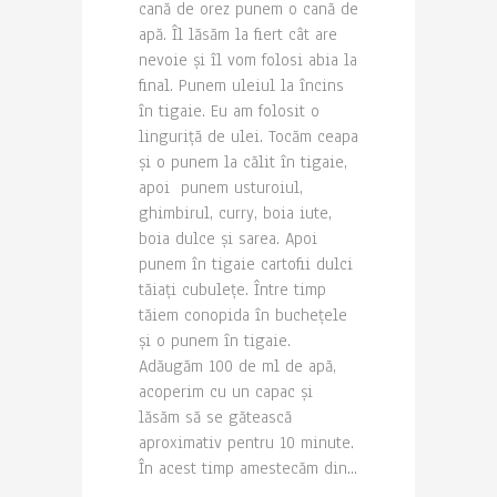
cană de orez punem o cană de
apă. Îl lăsăm la fiert cât are
nevoie și îl vom folosi abia la
final. Punem uleiul la încins
în tigaie. Eu am folosit o
linguriță de ulei. Tocăm ceapa
și o punem la călit în tigaie,
apoi punem usturoiul,
ghimbirul, curry, boia iute,
boia dulce și sarea. Apoi
punem în tigaie cartofii dulci
tăiați cubulețe. Între timp
tăiem conopida în buchețele
și o punem în tigaie.
Adăugăm 100 de ml de apă,
acoperim cu un capac și
lăsăm să se gătească
aproximativ pentru 10 minute.
În acest timp amestecăm din...