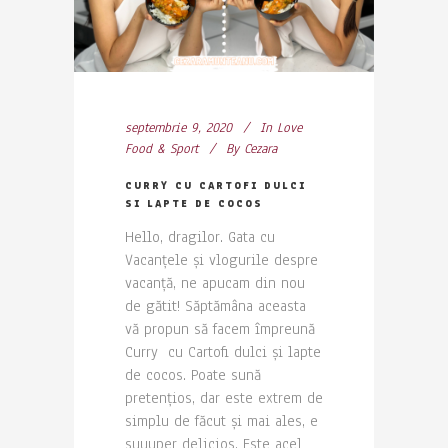
septembrie 9, 2020
In
Love
Food & Sport
By
Cezara
CURRY CU CARTOFI DULCI
SI LAPTE DE COCOS
Hello, dragilor. Gata cu
Vacanțele și vlogurile despre
vacanță, ne apucam din nou
de gătit! Săptămâna aceasta
vă propun să facem împreună
Curry cu Cartofi dulci și lapte
de cocos. Poate sună
pretențios, dar este extrem de
simplu de făcut și mai ales, e
suuuper delicios. Este acel