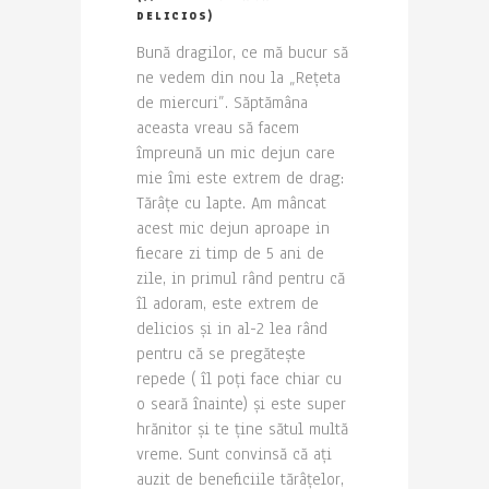
DELICIOS)
Bună dragilor, ce mă bucur să
ne vedem din nou la „Rețeta
de miercuri”. Săptămâna
aceasta vreau să facem
împreună un mic dejun care
mie îmi este extrem de drag:
Tărâțe cu lapte. Am mâncat
acest mic dejun aproape in
fiecare zi timp de 5 ani de
zile, in primul rând pentru că
îl adoram, este extrem de
delicios și in al-2 lea rând
pentru că se pregătește
repede ( îl poți face chiar cu
o seară înainte) și este super
hrănitor și te ține sătul multă
vreme. Sunt convinsă că ați
auzit de beneficiile tărâțelor,