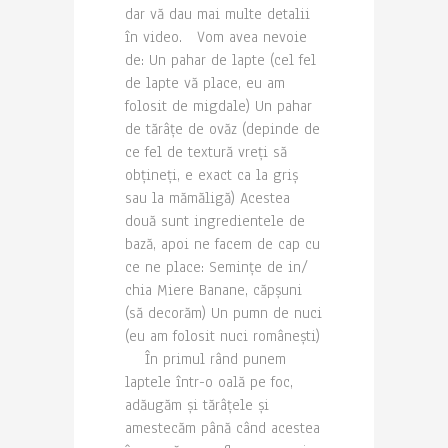
dar vă dau mai multe detalii
în video. Vom avea nevoie
de: Un pahar de lapte (cel fel
de lapte vă place, eu am
folosit de migdale) Un pahar
de tărâțe de ovăz (depinde de
ce fel de textură vreți să
obțineți, e exact ca la griș
sau la mămăligă) Acestea
două sunt ingredientele de
bază, apoi ne facem de cap cu
ce ne place: Semințe de in/
chia Miere Banane, căpșuni
(să decorăm) Un pumn de nuci
(eu am folosit nuci românești)
În primul rând punem
laptele într-o oală pe foc,
adăugăm și tărâțele și
amestecăm până când acestea