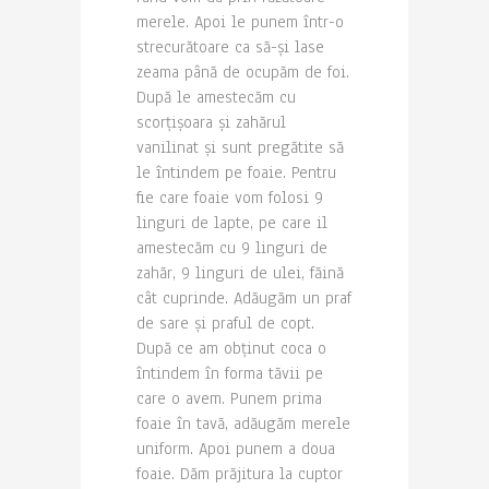
merele. Apoi le punem într-o
strecurătoare ca să-și lase
zeama până de ocupăm de foi.
După le amestecăm cu
scorțișoara și zahărul
vanilinat și sunt pregătite să
le întindem pe foaie. Pentru
fie care foaie vom folosi 9
linguri de lapte, pe care il
amestecăm cu 9 linguri de
zahăr, 9 linguri de ulei, făină
cât cuprinde. Adăugăm un praf
de sare și praful de copt.
După ce am obținut coca o
întindem în forma tăvii pe
care o avem. Punem prima
foaie în tavă, adăugăm merele
uniform. Apoi punem a doua
foaie. Dăm prăjitura la cuptor