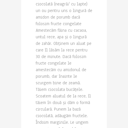
ciocolată (neagră/ cu lapte)
un ou pentru uns o lingură de
amidon de porumb dacă
folosim fructe congelate
Amestecăm făina cu cacaoa,
untul rece, apa și o lingură
de zahăr. Obținem un aluat pe
care îl lăsăm la rece pentru
30 de minute. Dacă folosim
fructe congelate le
amestecăm cu amidonul de
porumb, dar înainte le
scurgem bine de zeamă.
Tăiem ciocolata bucățele.
Scoatem aluatul de la rece, îl
tăiem în două și dăm o formă
circulară. Punem la bază
ciocolată, adăugăm fructele.
Îndoim marginile. Le ungem