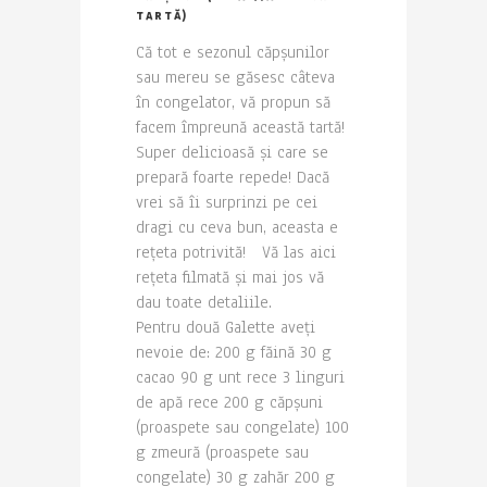
TARTĂ)
Că tot e sezonul căpșunilor
sau mereu se găsesc câteva
în congelator, vă propun să
facem împreună această tartă!
Super delicioasă și care se
prepară foarte repede! Dacă
vrei să îi surprinzi pe cei
dragi cu ceva bun, aceasta e
rețeta potrivită! Vă las aici
rețeta filmată și mai jos vă
dau toate detaliile.
Pentru două Galette aveți
nevoie de: 200 g făină 30 g
cacao 90 g unt rece 3 linguri
de apă rece 200 g căpșuni
(proaspete sau congelate) 100
g zmeură (proaspete sau
congelate) 30 g zahăr 200 g