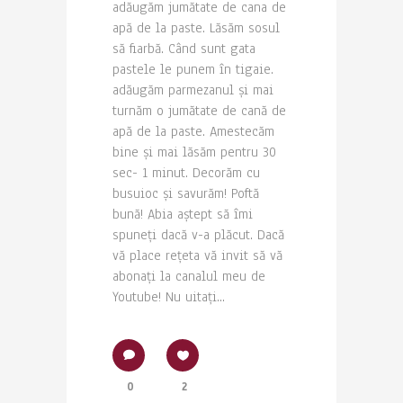
adăugăm jumătate de cana de
apă de la paste. Lăsăm sosul
să fiarbă. Când sunt gata
pastele le punem în tigaie.
adăugăm parmezanul și mai
turnăm o jumătate de cană de
apă de la paste. Amestecăm
bine și mai lăsăm pentru 30
sec- 1 minut. Decorăm cu
busuioc și savurăm! Poftă
bună! Abia aștept să îmi
spuneți dacă v-a plăcut. Dacă
vă place rețeta vă invit să vă
abonați la canalul meu de
Youtube! Nu uitați...
0
2