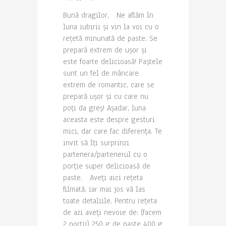
Bună dragilor, Ne aflăm în
luna iubirii și vin la voi cu o
rețetă minunată de paste. Se
prepară extrem de ușor și
este foarte delicioasă! Paștele
sunt un fel de mâncare
extrem de romantic, care se
prepară ușor și cu care nu
poți da greș! Așadar, luna
aceasta este despre gesturi
mici, dar care fac diferența. Te
invit să îți surprinzi
partenera/partenerul cu o
porție super delicioasă de
paste. Aveți aici rețeta
filmată, iar mai jos vă las
toate detaliile. Pentru rețeta
de azi aveți nevoie de: (facem
2 porții) 250 g de paste 400 g