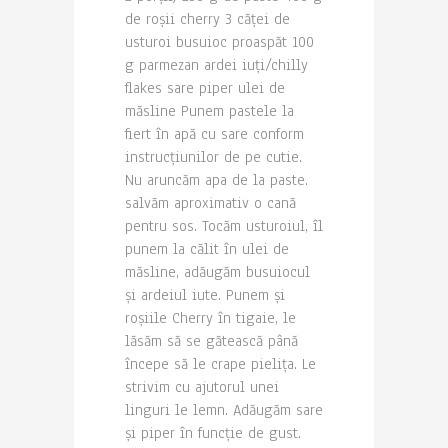
de roșii cherry 3 căței de
usturoi busuioc proaspăt 100
g parmezan ardei iuți/chilly
flakes sare piper ulei de
măsline Punem pastele la
fiert în apă cu sare conform
instrucțiunilor de pe cutie.
Nu aruncăm apa de la paste.
salvăm aproximativ o cană
pentru sos. Tocăm usturoiul, îl
punem la călit în ulei de
măsline, adăugăm busuiocul
și ardeiul iute. Punem și
roșiile Cherry în tigaie, le
lăsăm să se gătească până
începe să le crape pielița. Le
strivim cu ajutorul unei
linguri le lemn. Adăugăm sare
și piper în funcție de gust.