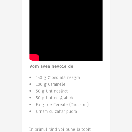
Vom avea nevoie de:
150 g Ciocolată neagră
100 g Caramele
50 g Unt nesărat
50 g Unt de Arahide
Fulgi de Cereale (Chocapic)
Ornăm cu zahăr pudră
În primul rând voi pune la topit