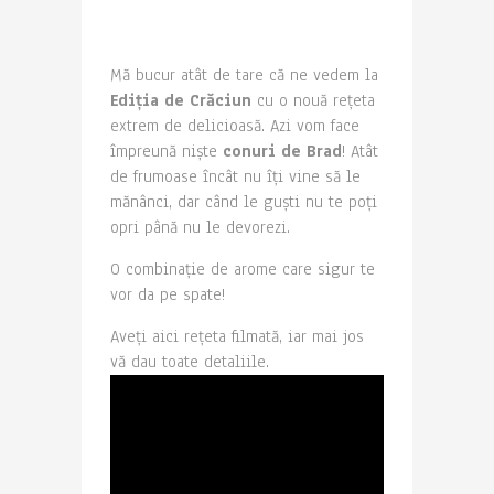
Mă bucur atât de tare că ne vedem la
Ediția de Crăciun
cu o nouă rețeta
extrem de delicioasă. Azi vom face
împreună niște
conuri de Brad
! Atât
de frumoase încât nu îți vine să le
mănânci, dar când le guști nu te poți
opri până nu le devorezi.
O combinație de arome care sigur te
vor da pe spate!
Aveți aici rețeta filmată, iar mai jos
vă dau toate detaliile.