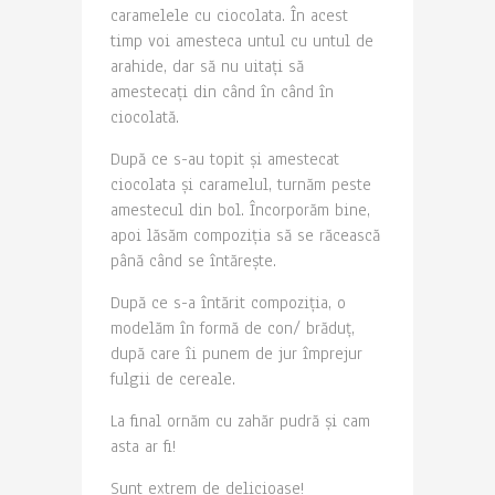
caramelele cu ciocolata. În acest
timp voi amesteca untul cu untul de
arahide, dar să nu uitați să
amestecați din când în când în
ciocolată.
După ce s-au topit și amestecat
ciocolata și caramelul, turnăm peste
amestecul din bol. Încorporăm bine,
apoi lăsăm compoziția să se răcească
până când se întărește.
După ce s-a întărit compoziția, o
modelăm în formă de con/ brăduț,
după care îi punem de jur împrejur
fulgii de cereale.
La final ornăm cu zahăr pudră și cam
asta ar fi!
Sunt extrem de delicioase!