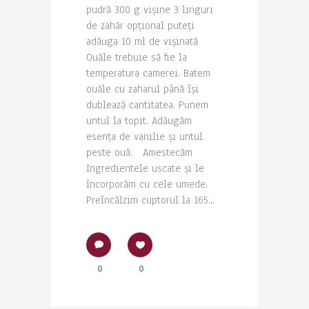
pudră 300 g vișine 3 linguri
de zahăr opțional puteți
adăuga 10 ml de vișinată
Ouăle trebuie să fie la
temperatura camerei. Batem
ouăle cu zaharul până își
dublează cantitatea. Punem
untul la topit. Adăugăm
esența de vanilie și untul
peste ouă. Amestecăm
Ingredientele uscate și le
încorporăm cu cele umede.
Preîncălzim cuptorul la 165...
0
0