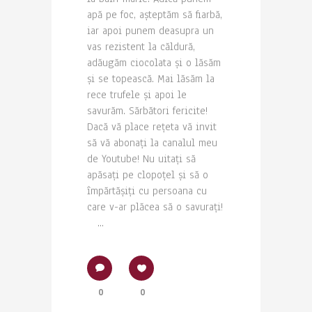
apă pe foc, așteptăm să fiarbă,
iar apoi punem deasupra un
vas rezistent la căldură,
adăugăm ciocolata și o lăsăm
și se topească. Mai lăsăm la
rece trufele și apoi le
savurăm. Sărbători fericite!
Dacă vă place rețeta vă invit
să vă abonați la canalul meu
de Youtube! Nu uitați să
apăsați pe clopoțel și să o
împărtășiți cu persoana cu
care v-ar plăcea să o savurați!
...
0
0