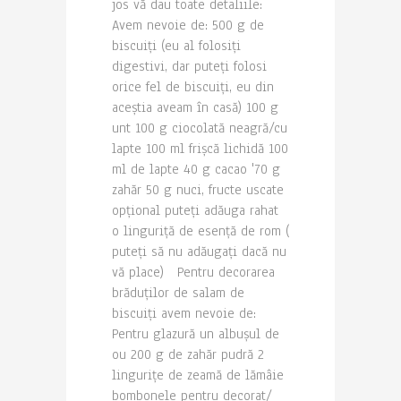
jos vă dau toate detaliile:
Avem nevoie de: 500 g de
biscuiți (eu al folosiți
digestivi, dar puteți folosi
orice fel de biscuiți, eu din
aceștia aveam în casă) 100 g
unt 100 g ciocolată neagră/cu
lapte 100 ml frișcă lichidă 100
ml de lapte 40 g cacao '70 g
zahăr 50 g nuci, fructe uscate
opțional puteți adăuga rahat
o linguriță de esență de rom (
puteți să nu adăugați dacă nu
vă place) Pentru decorarea
brăduților de salam de
biscuiți avem nevoie de:
Pentru glazură un albușul de
ou 200 g de zahăr pudră 2
lingurițe de zeamă de lămâie
bombonele pentru decorat/