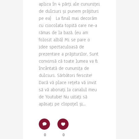
aplica în 4 părți ale cununiței
de dulciuri și punem prăjituri
pe ea) La final mai decorăm
cu ciocolata topită care ne-a
rămas de la bază. (eu am
folosit albă) Mi se pare o
idee spectaculoasă de
prezentare a prăjiturilor. Sunt
convinsă că toate lumea va fi
încântată de cununița de
dulciuri. Sărbători fericite!
Dacă vă place rețeta vă invit
să vă abonați la canalul meu
de Youtube! Nu uitați să
apăsați pe clopoțel și...
0
0