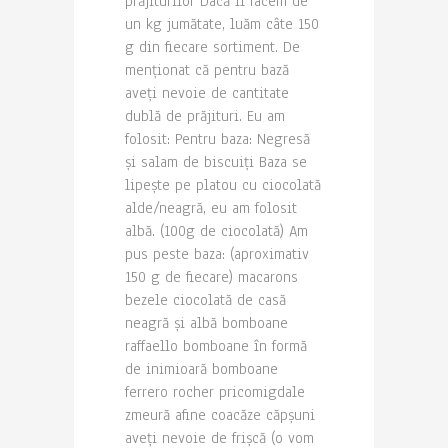
prăjiturilor Dacă îl facem de
un kg jumătate, luăm câte 150
g din fiecare sortiment. De
menționat că pentru bază
aveți nevoie de cantitate
dublă de prăjituri. Eu am
folosit: Pentru baza: Negresă
și salam de biscuiți Baza se
lipește pe platou cu ciocolată
alde/neagră, eu am folosit
albă. (100g de ciocolată) Am
pus peste baza: (aproximativ
150 g de fiecare) macarons
bezele ciocolată de casă
neagră și albă bomboane
raffaello bomboane în formă
de inimioară bomboane
ferrero rocher pricomigdale
zmeură afine coacăze căpșuni
aveți nevoie de frișcă (o vom