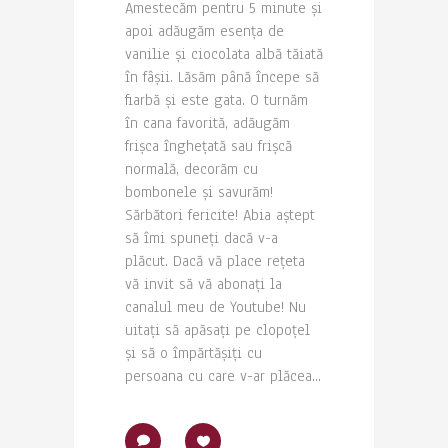
Amestecăm pentru 5 minute și
apoi adăugăm esența de
vanilie și ciocolata albă tăiată
în fâșii. Lăsăm până începe să
fiarbă și este gata. O turnăm
în cana favorită, adăugăm
frișca înghețată sau frișcă
normală, decorăm cu
bombonele și savurăm!
Sărbători fericite! Abia aștept
să îmi spuneți dacă v-a
plăcut. Dacă vă place rețeta
vă invit să vă abonați la
canalul meu de Youtube! Nu
uitați să apăsați pe clopoțel
și să o împărtășiți cu
persoana cu care v-ar plăcea...