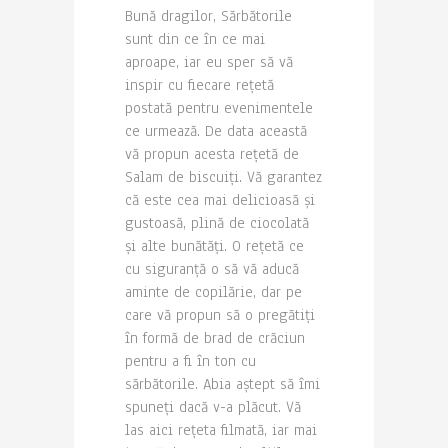
Bună dragilor, Sărbătorile
sunt din ce în ce mai
aproape, iar eu sper să vă
inspir cu fiecare rețetă
postată pentru evenimentele
ce urmează. De data această
vă propun acesta rețetă de
Salam de biscuiți. Vă garantez
că este cea mai delicioasă și
gustoasă, plină de ciocolată
și alte bunătăți. O rețetă ce
cu siguranță o să vă aducă
aminte de copilărie, dar pe
care vă propun să o pregătiți
în formă de brad de crăciun
pentru a fi în ton cu
sărbătorile. Abia aștept să îmi
spuneți dacă v-a plăcut. Vă
las aici rețeta filmată, iar mai