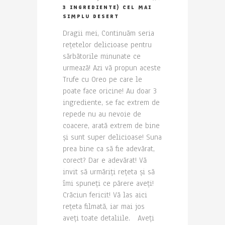
3 INGREDIENTE) CEL MAI
SIMPLU DESERT
Dragii mei, Continuăm seria
rețetelor delicioase pentru
sărbătorile minunate ce
urmează! Azi vă propun aceste
Trufe cu Oreo pe care le
poate face oricine! Au doar 3
ingrediente, se fac extrem de
repede nu au nevoie de
coacere, arată extrem de bine
și sunt super delicioase! Suna
prea bine ca să fie adevărat,
corect? Dar e adevărat! Vă
invit să urmăriți rețeta și să
îmi spuneți ce părere aveți!
Crăciun fericit! Vă las aici
rețeta filmată, iar mai jos
aveți toate detaliile. Aveți