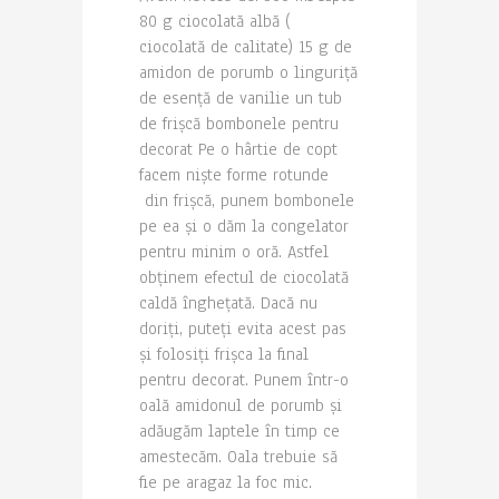
80 g ciocolată albă (
ciocolată de calitate) 15 g de
amidon de porumb o linguriță
de esență de vanilie un tub
de frișcă bombonele pentru
decorat Pe o hârtie de copt
facem niște forme rotunde
din frișcă, punem bombonele
pe ea și o dăm la congelator
pentru minim o oră. Astfel
obținem efectul de ciocolată
caldă înghețată. Dacă nu
doriți, puteți evita acest pas
și folosiți frișca la final
pentru decorat. Punem într-o
oală amidonul de porumb și
adăugăm laptele în timp ce
amestecăm. Oala trebuie să
fie pe aragaz la foc mic.