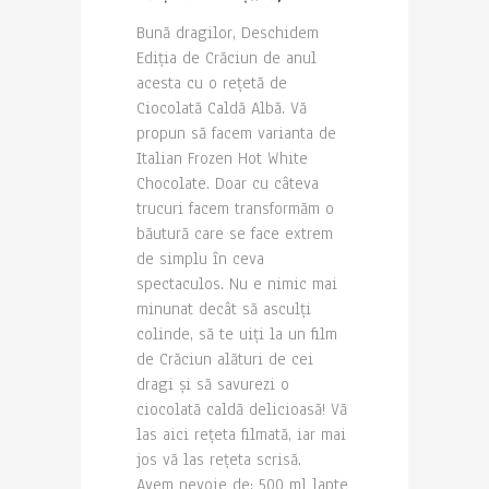
Bună dragilor, Deschidem
Ediția de Crăciun de anul
acesta cu o rețetă de
Ciocolată Caldă Albă. Vă
propun să facem varianta de
Italian Frozen Hot White
Chocolate. Doar cu câteva
trucuri facem transformăm o
băutură care se face extrem
de simplu în ceva
spectaculos. Nu e nimic mai
minunat decât să asculți
colinde, să te uiți la un film
de Crăciun alături de cei
dragi și să savurezi o
ciocolată caldă delicioasă! Vă
las aici rețeta filmată, iar mai
jos vă las rețeta scrisă.
Avem nevoie de: 500 ml lapte