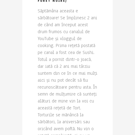
FORET NOIRE)
Săptămâna aceasta e
sărbătoare! Se împlinesc 2 ani
de când am început acest
drum frumos cu canalul de
YouTube și vloggul de
cooking. Prima rețetă postată
pe canal a fost cea de Sushi.
Totul a pornit dintr-o joacă,
dar iată că 2 ani mai târziu
suntem din ce în ce mai mulți
aici și nu pot decât să fiu
recunoscătoare pentru asta. În
semn de mulțumire că sunteți
alături de mine vin la voi cu
această rețetă de Tort.
Torturile se mănâncă la
sărbători, la aniversări sau
oricând avem poftă. Nu vin o