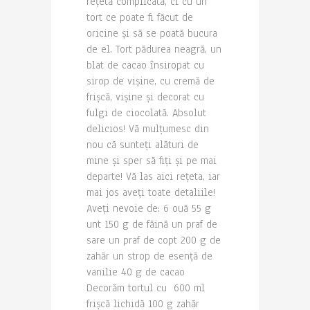
rețetă complicată, ci cu un
tort ce poate fi făcut de
oricine și să se poată bucura
de el. Tort pădurea neagră, un
blat de cacao însiropat cu
sirop de vișine, cu cremă de
frișcă, vișine și decorat cu
fulgi de ciocolată. Absolut
delicios! Vă mulțumesc din
nou că sunteți alături de
mine și sper să fiți și pe mai
departe! Vă las aici rețeta, iar
mai jos aveți toate detaliile!
Aveți nevoie de: 6 ouă 55 g
unt 150 g de făină un praf de
sare un praf de copt 200 g de
zahăr un strop de esență de
vanilie 40 g de cacao
Decorăm tortul cu 600 ml
frișcă lichidă 100 g zahăr