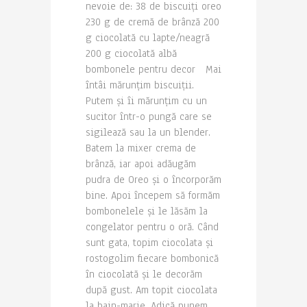
nevoie de: 38 de biscuiți oreo
230 g de cremă de brânză 200
g ciocolată cu lapte/neagră
200 g ciocolată albă
bombonele pentru decor Mai
întâi mărunțim biscuiții.
Putem și îi mărunțim cu un
sucitor într-o pungă care se
sigilează sau la un blender.
Batem la mixer crema de
brânză, iar apoi adăugăm
pudra de Oreo și o încorporăm
bine. Apoi începem să formăm
bombonelele și le lăsăm la
congelator pentru o oră. Când
sunt gata, topim ciocolata și
rostogolim fiecare bombonică
în ciocolată și le decorăm
după gust. Am topit ciocolata
la bain-marie. Adică punem