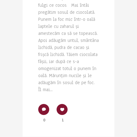
fulgi ce cocos Mai întâi
pregătim sosul de ciocolată.
Punem la foc mic într-o oală
laptele cu zaharul și
amestecăm ca să se topească.
Apoi adăugăm untul, smântâna
lichidă, pudra de cacao și
frișcă lichidă. Tăiem ciocolata
fâșii, iar după ce s-a
omogenizat totul o punem în
oală. Mărunțim nucile și le
adăugăm în sosul de pe foc.
Îl mai...
0
1