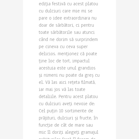
ediția festivă cu acest platou
cu dulciuri care mie mi se
pare o idee extraordinara nu
doar de sărbători, ci pentru
toate sărbătorile sau atunci
când ne dorim să surprindem
pe cineva cu ceva super
delicios. menționez că poate
ține loc de tort, impactul
acestuia este unul grandios
și nimeni nu poate da greș cu
el. Vă las aici rețeta filmată,
iar mai jos vă las toate
detaliile. Pentru acest platou
cu dulciuri aveți nevoie de:
Cel puțin 10 sortimente de
prăjituri, dulciuri și fructe, în
funcție de cât de mare sau
mic îl doriți alegeți gramajul