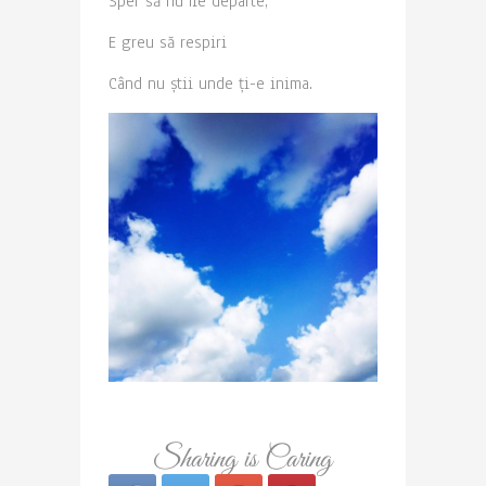
Sper să nu fie departe,
E greu să respiri
Când nu știi unde ți-e inima.
Sharing is Caring