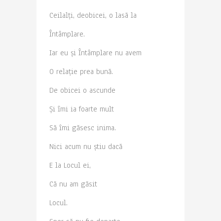
Ceilalți, deobicei, o lasã la
Întâmplare.
Iar eu și Întâmplare nu avem
O relație prea bună.
De obicei o ascunde
Și îmi ia foarte mult
Să îmi găsesc inima.
Nici acum nu știu dacă
E la Locul ei,
Că nu am găsit
Locul.