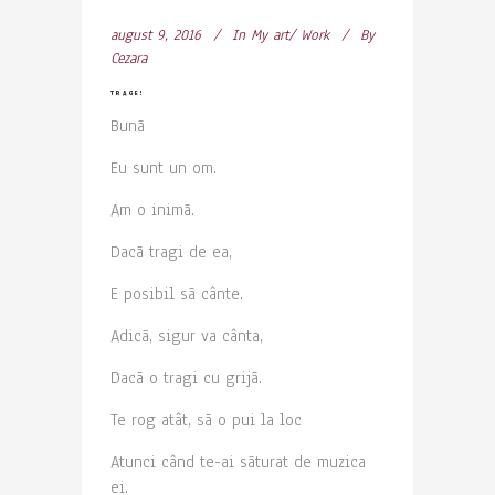
august 9, 2016
In
My art/ Work
By
Cezara
TRAGE!
Bunã
Eu sunt un om.
Am o inimã.
Dacã tragi de ea,
E posibil sã cânte.
Adicã, sigur va cânta,
Dacã o tragi cu grijã.
Te rog atât, sã o pui la loc
Atunci când te-ai sãturat de muzica
ei.