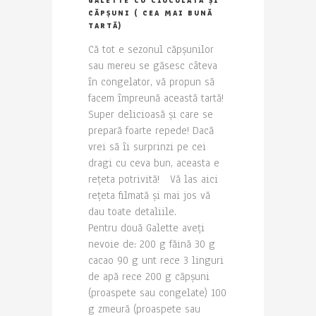
GALETTE CU CIOCOLATĂ ȘI
CĂPȘUNI ( CEA MAI BUNĂ
TARTĂ)
Că tot e sezonul căpșunilor
sau mereu se găsesc câteva
în congelator, vă propun să
facem împreună această tartă!
Super delicioasă și care se
prepară foarte repede! Dacă
vrei să îi surprinzi pe cei
dragi cu ceva bun, aceasta e
rețeta potrivită! Vă las aici
rețeta filmată și mai jos vă
dau toate detaliile.
Pentru două Galette aveți
nevoie de: 200 g făină 30 g
cacao 90 g unt rece 3 linguri
de apă rece 200 g căpșuni
(proaspete sau congelate) 100
g zmeură (proaspete sau