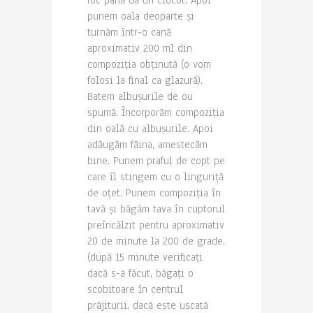
punem oala deoparte și
turnăm într-o cană
aproximativ 200 ml din
compoziția obținută (o vom
folosi la final ca glazură).
Batem albușurile de ou
spumă. Încorporăm compoziția
din oală cu albușurile. Apoi
adăugăm făina, amestecăm
bine. Punem praful de copt pe
care îl stingem cu o linguriță
de oțet. Punem compoziția în
tavă și băgăm tava în cuptorul
preîncălzit pentru aproximativ
20 de minute la 200 de grade.
(după 15 minute verificați
dacă s-a făcut, băgați o
scobitoare în centrul
prăjiturii, dacă este uscată