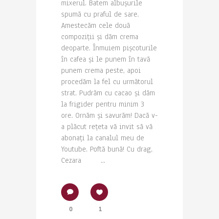
mixerul. Batem albușurile
spumă cu praful de sare.
Amestecăm cele două
compoziții și dăm crema
deoparte. Înmuiem pișcoturile
în cafea și le punem în tavă
punem crema peste, apoi
procedăm la fel cu următorul
strat. Pudrăm cu cacao și dăm
la frigider pentru minim 3
ore. Ornăm și savurăm! Dacă v-
a plăcut rețeta vă invit să vă
abonați la canalul meu de
Youtube. Poftă bună! Cu drag,
Cezara ...
0
1