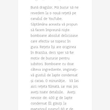
Bună dragilor, Mă bucur să ne
revedem la o nouă rețetă pe
canalul de YouTube.
Săptămâna aceasta vă propun
să facem împreună niște
bomboane absolut delicioase
care efectiv se topesc în
gura. Rețeta își are originea
în Brazilia, deci sper să fie
motiv de bucurie pentru
iubitori. Bomboane cu doar
câteva ingrediente, imginați-
vă gustul de lapte condensat
și cacao. O minunăție. Vă las
aici rețeta filmată, iar mai jos
aveți toate detaliile. Aveți
nevoie de: 400 g de lapte
condensat (îl găsiți la
magazinul rusesc) 60 g de