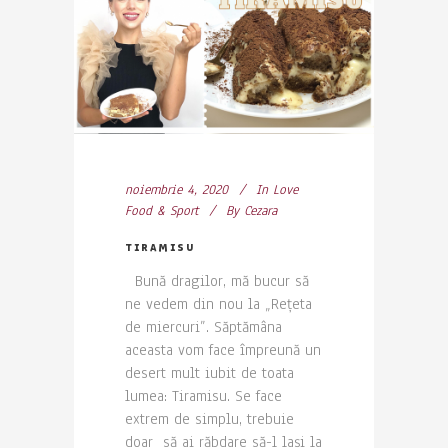
noiembrie 4, 2020
In
Love
Food & Sport
By
Cezara
TIRAMISU
Bună dragilor, mă bucur să
ne vedem din nou la „Rețeta
de miercuri”. Săptămâna
aceasta vom face împreună un
desert mult iubit de toata
lumea: Tiramisu. Se face
extrem de simplu, trebuie
doar să ai răbdare să-l lași la