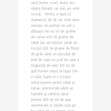
unul foarte scurt. Aveți aici
rețeta filmată, iar mai jos este
scrisă: Pentru o tavă cu
diametrul de 28 cm. Vom avea
nevoie: Un pachet de unt 4
albușuri de ou 50 de grame
de cacao 450 de grame de
zahăr (eu am folosit zahăr de
cocos) 600 de grame de făină
de grâu albă un pliculeț de
praf de copt un praf de sare o
linguriță de oțet 100 ml de
apă Punem untul la topit într-
o oală. După ce s-a topit
untul punem peste zahăr și
cacao, amestecăm până se
topește și zahărul. Apoi
punem 100 de ml de apă,
amestecăm și lăsăm oala pe
foc până dă un clocot. Apoi