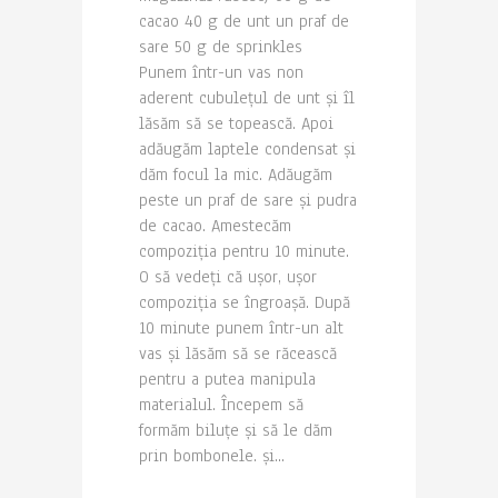
cacao 40 g de unt un praf de
sare 50 g de sprinkles
Punem într-un vas non
aderent cubulețul de unt și îl
lăsăm să se topească. Apoi
adăugăm laptele condensat și
dăm focul la mic. Adăugăm
peste un praf de sare și pudra
de cacao. Amestecăm
compoziția pentru 10 minute.
O să vedeți că ușor, ușor
compoziția se îngroașă. După
10 minute punem într-un alt
vas și lăsăm să se răcească
pentru a putea manipula
materialul. Începem să
formăm biluțe și să le dăm
prin bombonele. și...