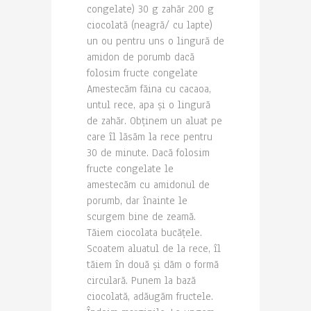
congelate) 30 g zahăr 200 g
ciocolată (neagră/ cu lapte)
un ou pentru uns o lingură de
amidon de porumb dacă
folosim fructe congelate
Amestecăm făina cu cacaoa,
untul rece, apa și o lingură
de zahăr. Obținem un aluat pe
care îl lăsăm la rece pentru
30 de minute. Dacă folosim
fructe congelate le
amestecăm cu amidonul de
porumb, dar înainte le
scurgem bine de zeamă.
Tăiem ciocolata bucățele.
Scoatem aluatul de la rece, îl
tăiem în două și dăm o formă
circulară. Punem la bază
ciocolată, adăugăm fructele.