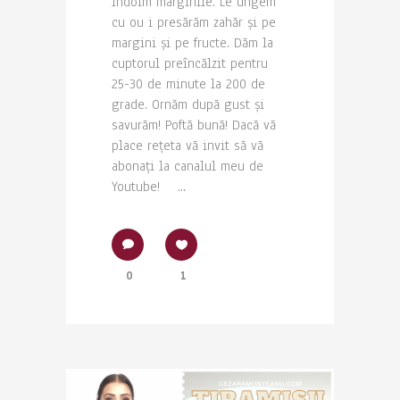
Îndoim marginile. Le ungem
cu ou i presărăm zahăr și pe
margini și pe fructe. Dăm la
cuptorul preîncălzit pentru
25-30 de minute la 200 de
grade. Ornăm după gust și
savurăm! Poftă bună! Dacă vă
place rețeta vă invit să vă
abonați la canalul meu de
Youtube! ...
0
1