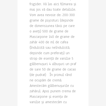
frigider. Vă las aici filmarea și
mai jos vă dau toate detaliile.
Vom avea nevoie de: 200-300
grame de pișcoturi (depinde
de dimensiunea tăvii pe care
o aveți) 500 de grame de
Mascarpone 140 de grame de
zahăr 400 de ml de cafea
(îndulcită sau neîndulcită,
depinde cum preferați) un
strop de esență de vanilie 5
gălbenușuri 4 albușuri un praf
de sare 50 de grame de cacao
(de pudrat) În primul rând
ne ocupăm de cremă.
Amestecăm gălbenușurile cu
zahărul. Apoi punem crema de
Mascarpone și esența de
vanilie și amestecăm cu